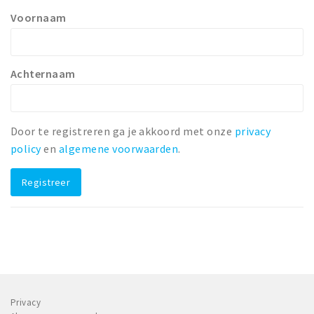
Voornaam
Winkelgebieden
Parkeren
Achternaam
Bezienswaardigheden
Musea, theaters & podia
Uitjes & activiteiten
Door te registreren ga je akkoord met onze
privacy
Toeristische routes
policy
en
algemene voorwaarden
.
Natuurgebieden
Registreer
Baroniepoorten
Sport
Andere City Apps
Inloggen
Privacy