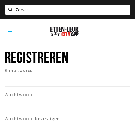
Zoeken
Etten-
Home
Leur
City
Agenda
App
REGISTREREN
Deals
Party pics
E-mail adres
Nieuws, interviews & blogs
Eten
Wachtwoord
Drinken
Slapen
Recreatief
Wachtwoord bevestigen
Winkels