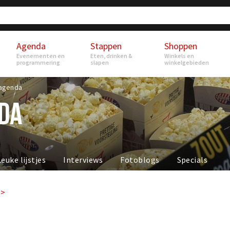
Agenda
Stappen
Shoppen
Evenementen en
Eten, drinken &
Winkels en
programmering
slapen
winkelgebieden
agenda
DA
Leuke lijstjes
Interviews
Fotoblogs
Specials
>>