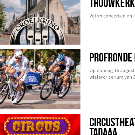
TROUWKERKJ
Volop concerten en
PROFRONDE 
Op zondag 16 august
wielercriterium van 
Profwielerronde Etten
CIRCUSTHE
TADAAA