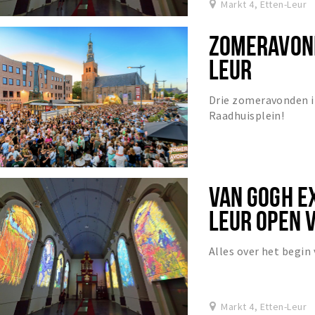
Markt 4, Etten-Leur
ZOMERAVOND
LEUR
Drie zomeravonden i
Raadhuisplein!
VAN GOGH E
LEUR OPEN 
Alles over het begin 
Markt 4, Etten-Leur