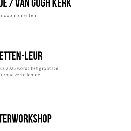
E / VAN GOGH KERK
 inloopmomenten
ETTEN-LEUR
us 2026 wordt het grootste
Europa verreden: de
-Leur. Het is de 16e editie!
ATERWORKSHOP