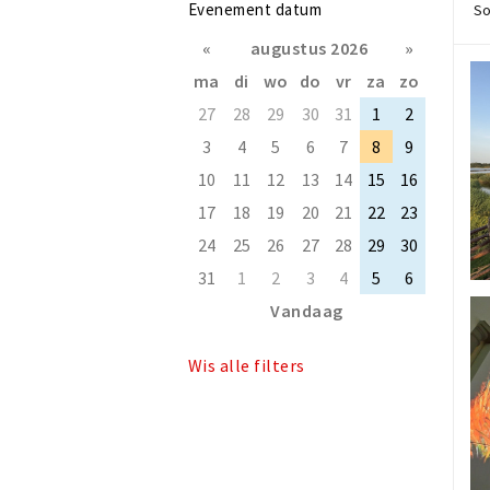
Evenement datum
So
«
augustus 2026
»
ma
di
wo
do
vr
za
zo
27
28
29
30
31
1
2
3
4
5
6
7
8
9
10
11
12
13
14
15
16
17
18
19
20
21
22
23
24
25
26
27
28
29
30
31
1
2
3
4
5
6
Vandaag
Wis alle filters