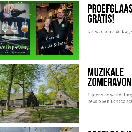
PROEFGLAAS
GRATIS!
Dit weekend: de Dag 
MUZIKALE
ZOMERAVON
DE PANNENH
Tijdens de wandeling
heus openluchtconce