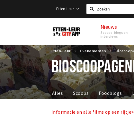
Etten-Leur
Zoeken
Nieuws
Etten-
Scoops, blogs en
Leur
interviews
Etten-Leur
Evenementen
Bioscoop
BIOSCOOPAGEN
Alles
Scoops
Foodblogs
Informatie en alle films op een rijtje