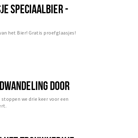
JE SPECIAALBIER -
van het Bier! Gratis proefglaasjes!
DWANDELING DOOR
OEF
 stoppen we drie keer voor een
rt.