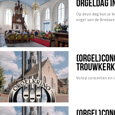
ORGELDAG I
Op deze dag kun je ki
orgel van de Bredas
1717.
(ORGEL)CON
TROUWKERKJ
Volop concerten en
(ORGEL)CON