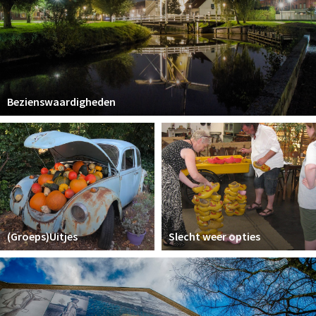
Bezienswaardigheden
(Groeps)Uitjes
Slecht weer opties