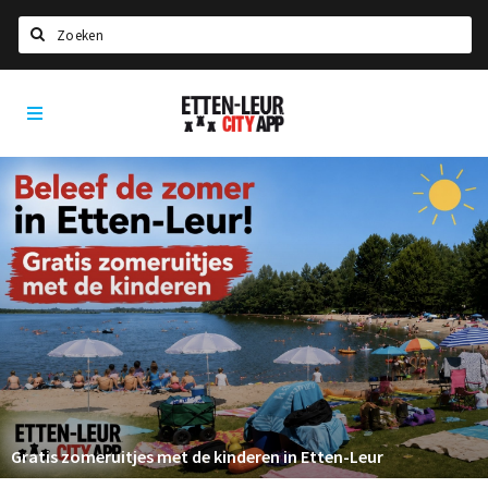
Zoeken
Etten-
Home
Leur
City
Agenda
App
Deals
Party pics
Nieuws, interviews & blogs
Eten
Drinken
Slapen
Recreatief
Gratis zomeruitjes met de kinderen in Etten-Leur
Winkels