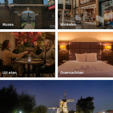
Musea
Winkelen
Uit eten
Overnachten