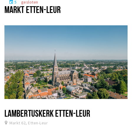
5
gesloten
event
MARKT ETTEN-LEUR
LAMBERTUSKERK ETTEN-LEUR
Markt 62, Etten-Leur