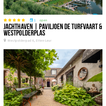
1
open
event
JACHTHAVEN | PAVILJOEN DE TURFVAART &
WESTPOLDERPLAS
Westpolderpad 6, Etten-Leur