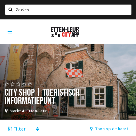
Zoeken
Etten-
Home
Leur
City
Agenda
App
Deals
Party pics
Nieuws, interviews & blogs
Eten
CITY SHOP | TOERISTISCH
INFORMATIEPUNT
Drinken
Slapen
Markt 4, Etten-Leur
Recreatief
Filter
Toon op de kaart
Winkels