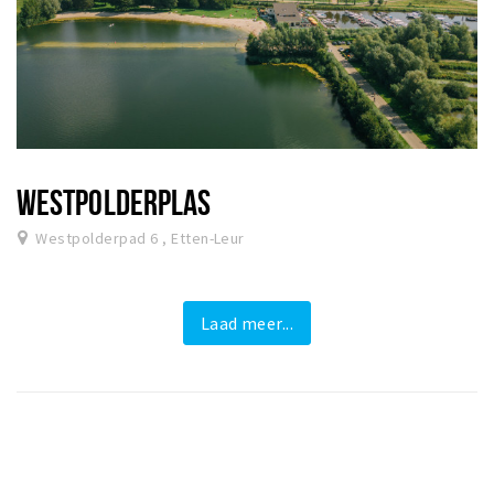
WESTPOLDERPLAS
Westpolderpad 6 , Etten-Leur
Laad meer...