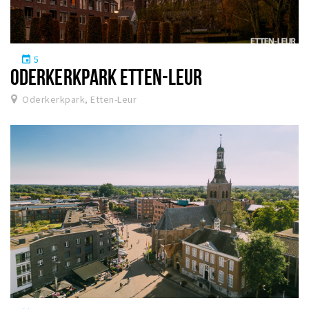
5
event
ODERKERKPARK ETTEN-LEUR
Oderkerkpark, Etten-Leur