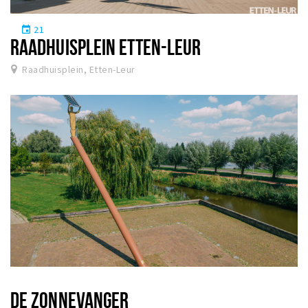
21
event
RAADHUISPLEIN ETTEN-LEUR
Raadhuisplein, Etten-Leur
DE ZONNEVANGER