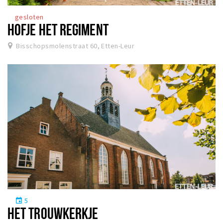
gesloten
HOFJE HET REGIMENT
Bisschopsmolenstraat 60, Etten-Leur
5
event
HET TROUWKERKJE