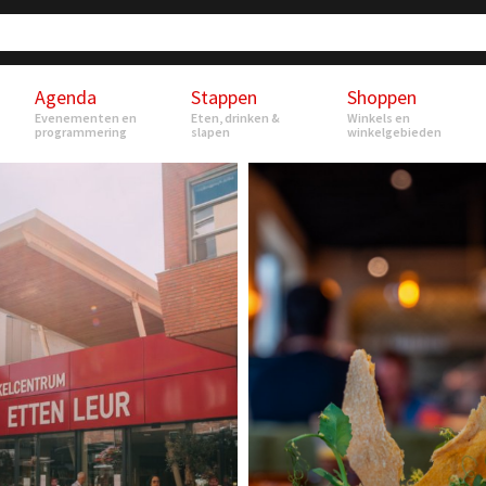
Agenda
Stappen
Shoppen
Evenementen en
Eten, drinken &
Winkels en
programmering
slapen
winkelgebieden