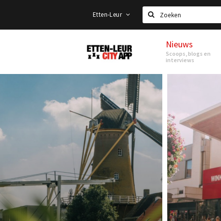
Etten-Leur
Zoeken
Nieuws
Etten-
Scoops, blogs en
Leur
interviews