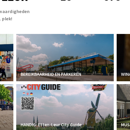
swaardigheden
1 plek!
r
BEREIKBAARHEID EN PARKEREN
WIN
HANDIG: Etten-Leur City Guide
MUSE