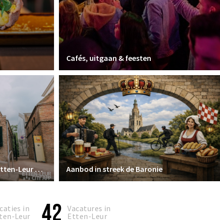
Cafés, uitgaan & feesten
Toeristisch Informatiepunt Etten-Leur City Shop
Aanbod in streek de Baronie
42
caties in
Vacatures in
ten-Leur
Etten-Leur