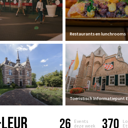
Restaurants en lunchrooms
-LEUR
26
370
Events
Lo
deze week
Et