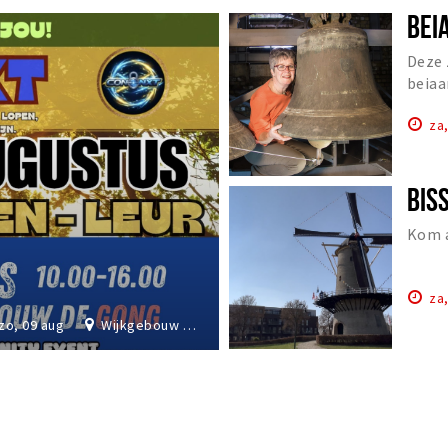
Deze 
beiaa
Gogh 
za
Kom a
za
zo, 09 aug
Wijkgebouw De Gong