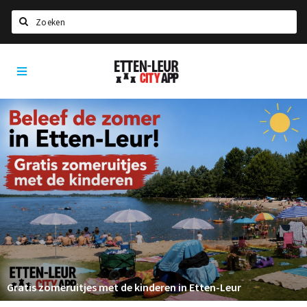
Zoeken
Etten-
Home
Leur
City
Agenda
App
Deals
Party pics
Nieuws, interviews & blogs
Eten
Drinken
Slapen
Recreatief
Gratis zomeruitjes met de kinderen in Etten-Leur
Winkels