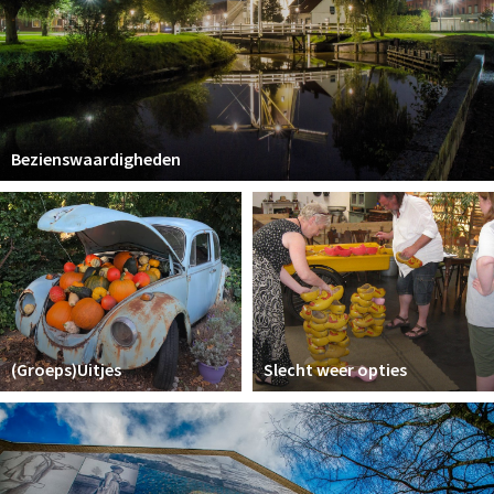
Bezienswaardigheden
(Groeps)Uitjes
Slecht weer opties