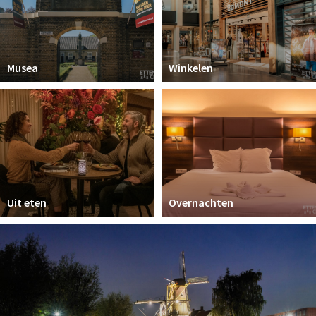
Musea
Winkelen
Uit eten
Overnachten