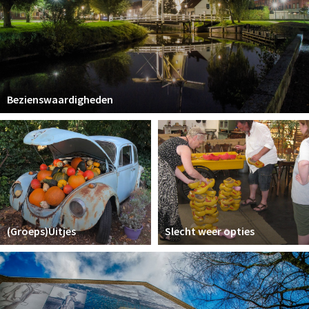
Bezienswaardigheden
(Groeps)Uitjes
Slecht weer opties