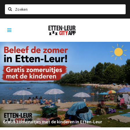
Zoeken
Etten-
Home
Leur
City
Agenda
App
Deals
Party pics
Nieuws, interviews & blogs
Eten
Drinken
Slapen
Recreatief
Gratis zomeruitjes met de kinderen in Etten-Leur
Winkels