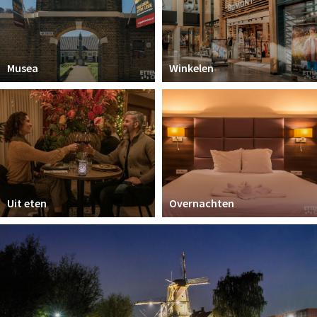
Musea
Winkelen
Uit eten
Overnachten