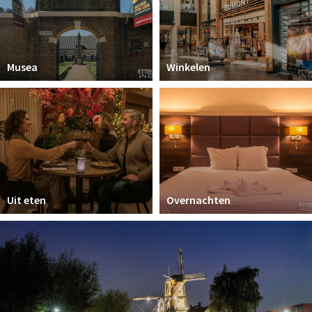
Musea
Winkelen
Uit eten
Overnachten