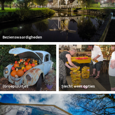
Bezienswaardigheden
(Groeps)Uitjes
Slecht weer opties