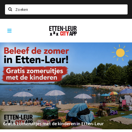
Zoeken
Etten-
Home
Leur
City
Agenda
App
Deals
Party pics
Nieuws, interviews & blogs
Eten
Drinken
Slapen
Recreatief
Gratis zomeruitjes met de kinderen in Etten-Leur
Winkels