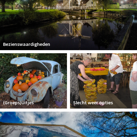
Bezienswaardigheden
(Groeps)Uitjes
Slecht weer opties