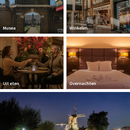
Musea
Winkelen
Uit eten
Overnachten