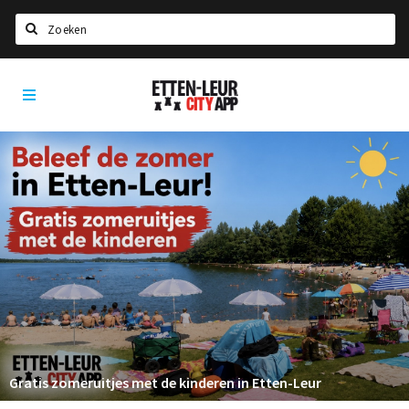
Zoeken
Etten-
Home
Leur
City
Agenda
App
Deals
Party pics
Nieuws, interviews & blogs
Eten
Drinken
Slapen
Recreatief
Gratis zomeruitjes met de kinderen in Etten-Leur
Winkels