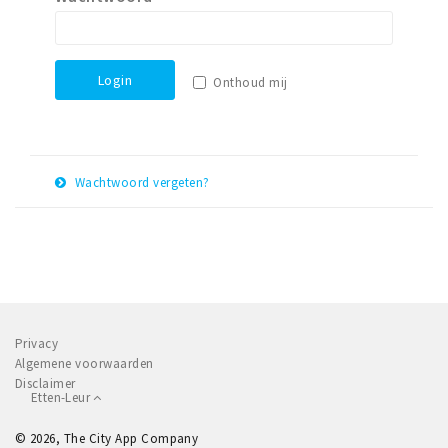
Winkelgebieden
Parkeren
Login
Onthoud mij
Bezienswaardigheden
Musea, theaters & podia
Uitjes & activiteiten
Wachtwoord vergeten?
Toeristische routes
E-
Herstel
Natuurgebieden
mail
adres
Baroniepoorten
Sport
Privacy
Andere City Apps
Algemene voorwaarden
Disclaimer
Etten-Leur
Inloggen
© 2026, The City App Company