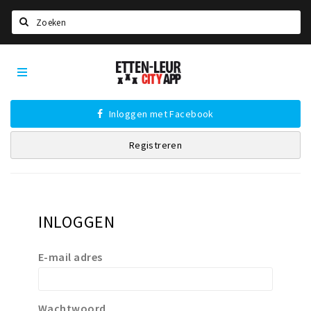
Zoeken
Etten-
Home
Leur
City
Agenda
App
Inloggen met Facebook
Deals
Registreren
Party pics
Nieuws, interviews & blogs
Eten
INLOGGEN
Drinken
Slapen
E-mail adres
Recreatief
Winkels
Wachtwoord