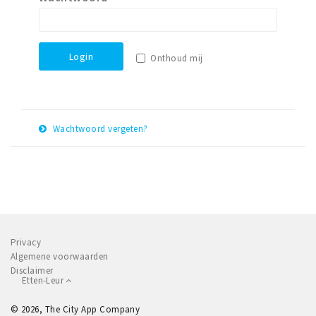
Winkelgebieden
Parkeren
Login
Onthoud mij
Bezienswaardigheden
Musea, theaters & podia
Uitjes & activiteiten
Wachtwoord vergeten?
Toeristische routes
E-
Herstel
Natuurgebieden
mail
adres
Baroniepoorten
Sport
Privacy
Andere City Apps
Algemene voorwaarden
Disclaimer
Etten-Leur
Inloggen
© 2026, The City App Company