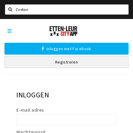
Zoeken
Etten-
Home
Leur
City
Agenda
App
Inloggen met Facebook
Deals
Registreren
Party pics
Nieuws, interviews & blogs
Eten
INLOGGEN
Drinken
Slapen
E-mail adres
Recreatief
Winkels
Wachtwoord