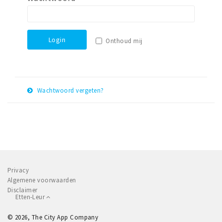
Winkelgebieden
Parkeren
Login
Onthoud mij
Bezienswaardigheden
Musea, theaters & podia
Uitjes & activiteiten
Wachtwoord vergeten?
Toeristische routes
E-
Herstel
Natuurgebieden
mail
adres
Baroniepoorten
Sport
Privacy
Andere City Apps
Algemene voorwaarden
Disclaimer
Etten-Leur
Inloggen
© 2026, The City App Company