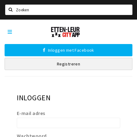
Zoeken
Etten-
Home
Leur
City
Agenda
App
Inloggen met Facebook
Deals
Registreren
Party pics
Nieuws, interviews & blogs
Eten
INLOGGEN
Drinken
Slapen
E-mail adres
Recreatief
Winkels
Wachtwoord