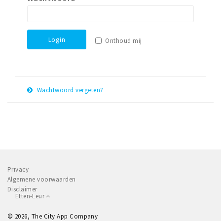
Winkelgebieden
Parkeren
Login
Onthoud mij
Bezienswaardigheden
Musea, theaters & podia
Uitjes & activiteiten
Wachtwoord vergeten?
Toeristische routes
E-
Herstel
Natuurgebieden
mail
adres
Baroniepoorten
Sport
Privacy
Andere City Apps
Algemene voorwaarden
Disclaimer
Etten-Leur
Inloggen
© 2026, The City App Company