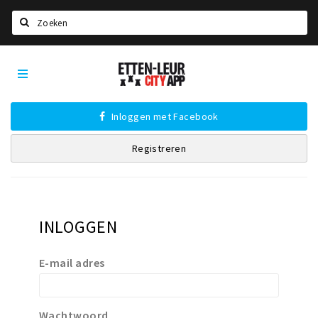
Zoeken
Etten-
Home
Leur
City
Agenda
App
Inloggen met Facebook
Deals
Registreren
Party pics
Nieuws, interviews & blogs
Eten
INLOGGEN
Drinken
Slapen
E-mail adres
Recreatief
Winkels
Wachtwoord