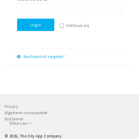
Winkelgebieden
Parkeren
Login
Onthoud mij
Bezienswaardigheden
Musea, theaters & podia
Uitjes & activiteiten
Wachtwoord vergeten?
Toeristische routes
E-
Herstel
Natuurgebieden
mail
adres
Baroniepoorten
Sport
Privacy
Andere City Apps
Algemene voorwaarden
Disclaimer
Etten-Leur
Inloggen
© 2026, The City App Company