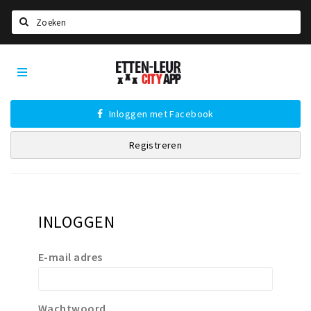
Zoeken
Etten-
Home
Leur
City
Agenda
App
Inloggen met Facebook
Deals
Registreren
Party pics
Nieuws, interviews & blogs
Eten
INLOGGEN
Drinken
Slapen
E-mail adres
Recreatief
Winkels
Wachtwoord