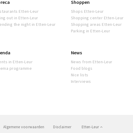
reca
Shoppen
staurants Etten-Leur
Shops Etten-Leur
ing out in Etten-Leur
Shopping center Etten-Leur
ending the night in Etten-Leur
Shopping areas Etten-Leur
Parking in Etten-Leur
enda
News
ents in Etten-Leur
News from Etten-Leur
nema programme
Food blogs
Nice lists
Interviews
Algemene voorwaarden
Disclaimer
Etten-Leur