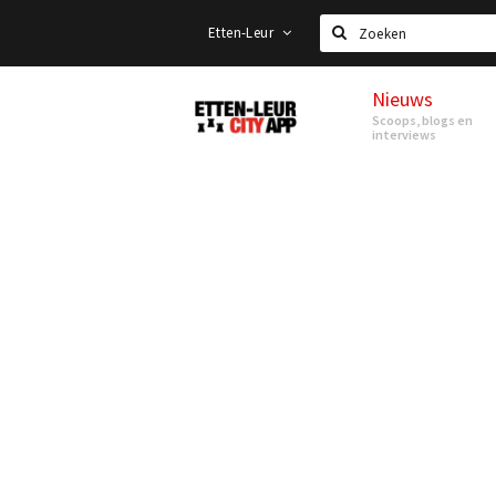
Etten-Leur
Zoeken
Nieuws
Etten-
Scoops, blogs en
Leur
interviews