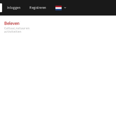
Inloggen
Registreren
Beleven
Cultuur, natuur en
activiteiten