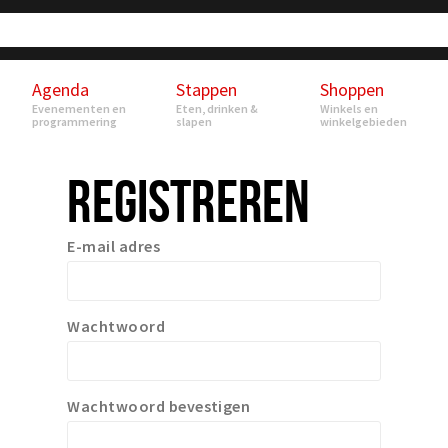
Agenda
Stappen
Shoppen
Evenementen en
Eten, drinken &
Winkels en
programmering
slapen
winkelgebieden
REGISTREREN
E-mail adres
Wachtwoord
Wachtwoord bevestigen