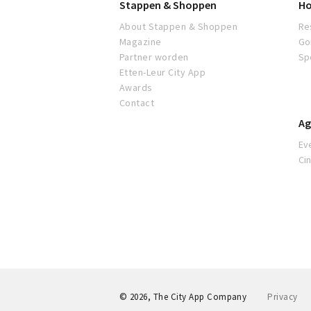
Stappen & Shoppen
Ho
About Stappen & Shoppen
Re
Magazine
Go
Partner worden
Sp
Etten-Leur City App
Awards
Contact
Ag
Ev
Ci
© 2026, The City App Company
Privacy