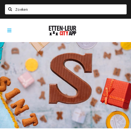
Zoeken
Etten-
Home
Leur
City
Agenda
App
Deals
Party pics
Nieuws, interviews & blogs
Eten
Drinken
Slapen
Recreatief
Winkels