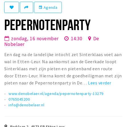
Winkelgebieden
Agenda
event
Parkeren
PEPERNOTENPARTY
Bezienswaardigheden
zondag, 16 november
14:30
De
Musea, theaters & podia
Nobelaer
Uitjes & activiteiten
Een dag na de landelijke intocht zet Sinterklaas voet aan
Toeristische routes
wal in Etten-Leur. Na aankomst aan de Geerkade loopt
Natuurgebieden
Sinterklaas met zijn pieten en pietenband een route
door Etten-Leur. Hierna komt de goedheiligman met zijn
Baroniepoorten
pieten naar de Pepernotenparty in De…
Lees verder
Sport
www.denobelaer.nl/agenda/pepernotenparty-13279
0765045200
Andere City Apps
info@denobelaer.nl
Inloggen
Parklaan 2
,
4873 ER
Etten-Leur