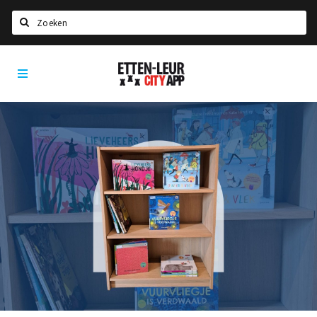
Zoeken
Etten-
Home
Leur
City
Agenda
App
Deals
Party pics
Nieuws, interviews & blogs
Eten
Drinken
Slapen
Recreatief
Winkels