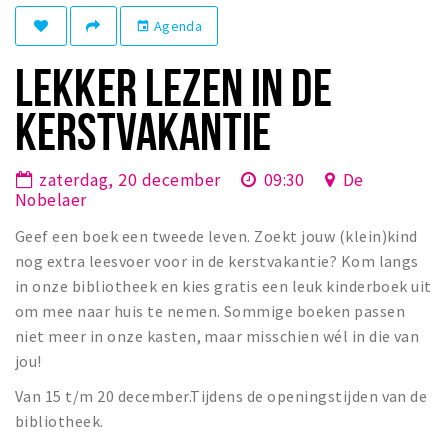
Winkelgebieden
Agenda
event
Parkeren
LEKKER LEZEN IN DE
Bezienswaardigheden
KERSTVAKANTIE
Musea, theaters & podia
Uitjes & activiteiten
zaterdag, 20 december
09:30
De
Nobelaer
Toeristische routes
Geef een boek een tweede leven. Zoekt jouw (klein)kind
Natuurgebieden
nog extra leesvoer voor in de kerstvakantie? Kom langs
Baroniepoorten
in onze bibliotheek en kies gratis een leuk kinderboek uit
Sport
om mee naar huis te nemen. Sommige boeken passen
niet meer in onze kasten, maar misschien wél in die van
Andere City Apps
jou!
Van 15 t/m 20 december.Tijdens de openingstijden van de
bibliotheek.
Inloggen