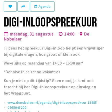
Winkelgebieden
Agenda
event
Parkeren
DIGI-INLOOPSPREEKUUR
Bezienswaardigheden
maandag, 31 augustus
14:00
De
Musea, theaters & podia
Nobelaer
Uitjes & activiteiten
Tijdens het spreekuur Digi-inloop helpt een vrijwilliger
Toeristische routes
bij digitale vragen, hoe groot of klein ook.
Natuurgebieden
Wekelijks op maandag van 14:00 – 16:00 uur*
Baroniepoorten
*Behalve in de schoolvakanties
Sport
Kun je niet op dit tijdstip? Geen nood, je kunt ook
terecht bij het Digi-inloopspreekuur op dinsdag en
Andere City Apps
het Vraagpunt.
www.denobelaer.nl/agenda/digi-inloopspreekuur-13885
Inloggen
0765045200