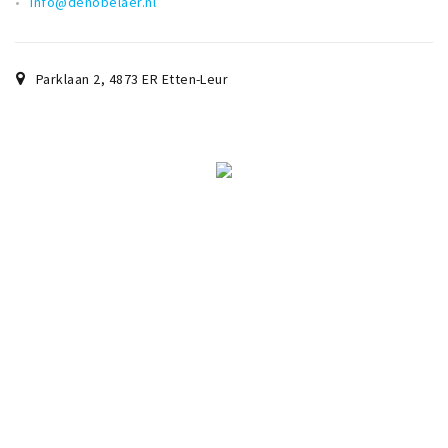
info@denobelaer.nl
Parklaan 2
,
4873 ER
Etten-Leur