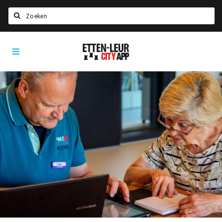
Zoeken
Etten-
Home
Leur
City
Agenda
App
Deals
Party pics
Nieuws, interviews & blogs
Eten
Drinken
Slapen
Recreatief
Winkels