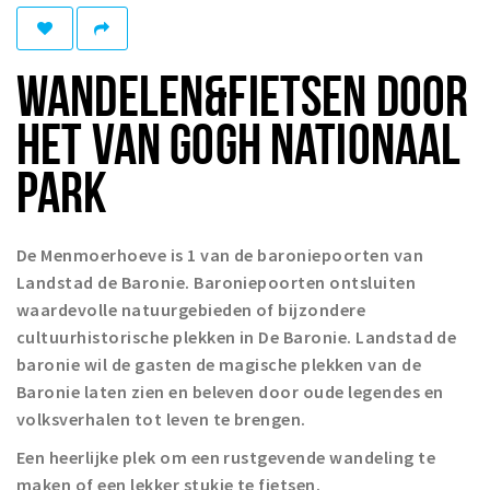
Winkelgebieden
Parkeren
WANDELEN&FIETSEN DOOR
Bezienswaardigheden
HET VAN GOGH NATIONAAL
Musea, theaters & podia
PARK
Uitjes & activiteiten
Toeristische routes
De Menmoerhoeve is 1 van de baroniepoorten van
Natuurgebieden
Landstad de Baronie. Baroniepoorten ontsluiten
Baroniepoorten
waardevolle natuurgebieden of bijzondere
Sport
cultuurhistorische plekken in De Baronie. Landstad de
baronie wil de gasten de magische plekken van de
Andere City Apps
Baronie laten zien en beleven door oude legendes en
volksverhalen tot leven te brengen.
Een heerlijke plek om een rustgevende wandeling te
Inloggen
maken of een lekker stukje te fietsen.