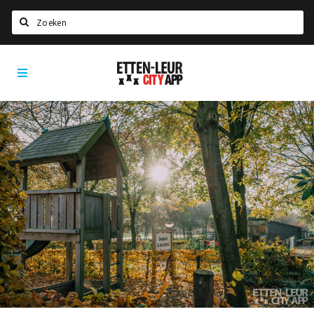
Zoeken
Etten-
Home
Leur
City
Agenda
App
Deals
Party pics
Nieuws, interviews & blogs
Eten
Drinken
Slapen
Recreatief
Winkels