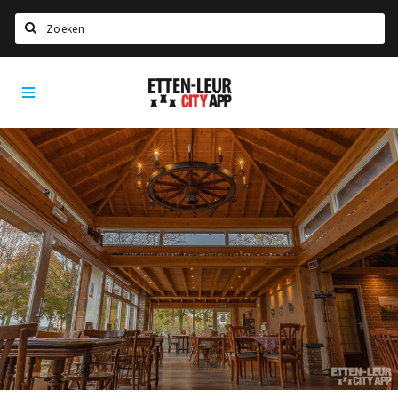
Zoeken
Etten-
Home
Leur
City
Agenda
App
Deals
Party pics
Nieuws, interviews & blogs
Eten
Drinken
Slapen
Recreatief
Winkels