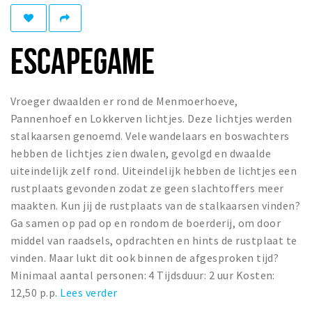
Winkelgebieden
Parkeren
ESCAPEGAME
Bezienswaardigheden
Musea, theaters & podia
Vroeger dwaalden er rond de Menmoerhoeve,
Pannenhoef en Lokkerven lichtjes. Deze lichtjes werden
Uitjes & activiteiten
stalkaarsen genoemd. Vele wandelaars en boswachters
Toeristische routes
hebben de lichtjes zien dwalen, gevolgd en dwaalde
Natuurgebieden
uiteindelijk zelf rond. Uiteindelijk hebben de lichtjes een
rustplaats gevonden zodat ze geen slachtoffers meer
Baroniepoorten
maakten. Kun jij de rustplaats van de stalkaarsen vinden?
Sport
Ga samen op pad op en rondom de boerderij, om door
middel van raadsels, opdrachten en hints de rustplaat te
Andere City Apps
vinden. Maar lukt dit ook binnen de afgesproken tijd?
Minimaal aantal personen: 4 Tijdsduur: 2 uur Kosten:
12,50 p.p.
Lees verder
Inloggen