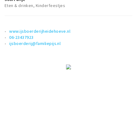
Eten & drinken, Kinderfeestjes
www.ijsboerderijheidehoeve.nl
06-23437923
ijsboerderij@familiepijs.nl