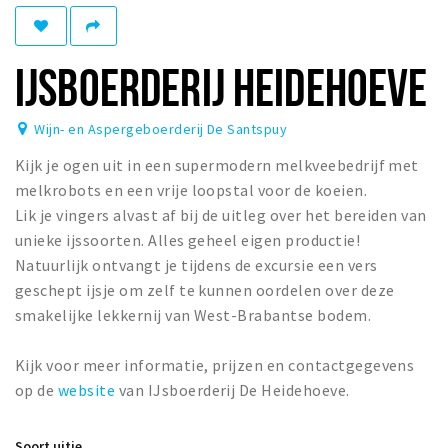
Winkelgebieden
Parkeren
IJSBOERDERIJ HEIDEHOEVE
Bezienswaardigheden
Wijn- en Aspergeboerderij De Santspuy
Musea, theaters & podia
Kijk je ogen uit in een supermodern melkveebedrijf met
Uitjes & activiteiten
melkrobots en een vrije loopstal voor de koeien.
Toeristische routes
Lik je vingers alvast af bij de uitleg over het bereiden van
Natuurgebieden
unieke ijssoorten. Alles geheel eigen productie!
Natuurlijk ontvangt je tijdens de excursie een vers
Baroniepoorten
geschept ijsje om zelf te kunnen oordelen over deze
Sport
smakelijke lekkernij van West-Brabantse bodem.
Andere City Apps
Kijk voor meer informatie, prijzen en contactgegevens
op de
website
van IJsboerderij De Heidehoeve.
Inloggen
Soort uitje