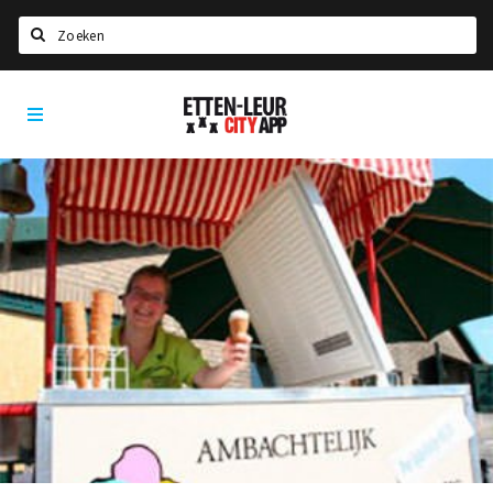
Zoeken
Etten-
Home
Leur
City
Agenda
App
Deals
Party pics
Nieuws, interviews & blogs
Eten
Drinken
Slapen
Recreatief
Winkels