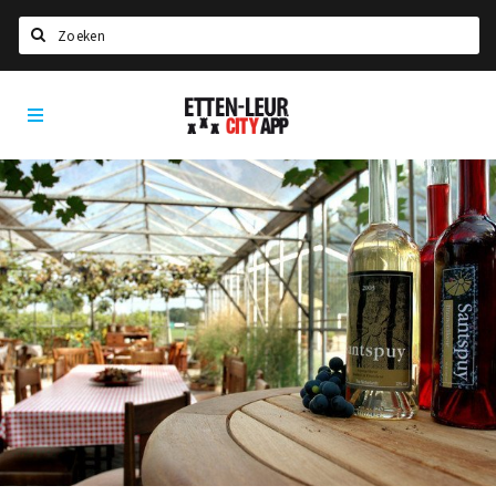
Zoeken
Etten-
Home
Leur
City
Agenda
App
Deals
Party pics
Nieuws, interviews & blogs
Eten
Drinken
Slapen
Recreatief
Winkels