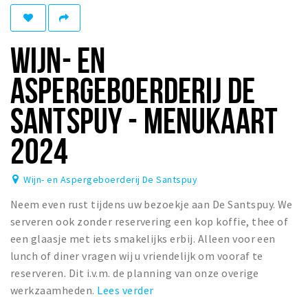
Winkelgebieden
Parkeren
WIJN- EN
Bezienswaardigheden
ASPERGEBOERDERIJ DE
Musea, theaters & podia
SANTSPUY - MENUKAART
Uitjes & activiteiten
2024
Toeristische routes
Natuurgebieden
Wijn- en Aspergeboerderij De Santspuy
Baroniepoorten
Neem even rust tijdens uw bezoekje aan De Santspuy. We
Sport
serveren ook zonder reservering een kop koffie, thee of
een glaasje met iets smakelijks erbij. Alleen voor een
Andere City Apps
lunch of diner vragen wij u vriendelijk om vooraf te
reserveren. Dit i.v.m. de planning van onze overige
werkzaamheden.
Lees verder
Inloggen