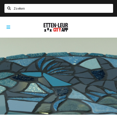
Zoeken
Etten-
Home
Leur
City
Agenda
App
Deals
Party pics
Nieuws, interviews & blogs
Eten
Drinken
Slapen
Recreatief
Winkels