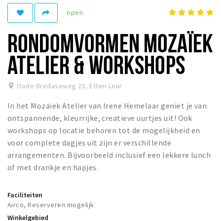
open
Winkelgebieden
Parkeren
RONDOMVORMEN MOZAÏEK
Bezienswaardigheden
ATELIER & WORKSHOPS
Musea, theaters & podia
Uitjes & activiteiten
Oude Bredaseweg 25
,
Etten-Leur
Toeristische routes
In het Mozaïek Atelier van Irene Hemelaar geniet je van
Natuurgebieden
ontspannende, kleurrijke, creatieve uurtjes uit! Ook
workshops op locatie behoren tot de mogelijkheid en
Baroniepoorten
voor complete dagjes uit zijn er verschillende
Sport
arrangementen. Bijvoorbeeld inclusief een lekkere lunch
of met drankje en hapjes.
Andere City Apps
Faciliteiten
Airco, Reserveren mogelijk
Inloggen
Winkelgebied