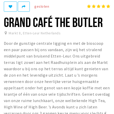
gesloten
Winkelgebieden
Parkeren
GRAND CAFÉ THE BUTLER
Bezienswaardigheden
Markt 8
,
Etten-Leur Netherlands
Musea, theaters & podia
Door de gunstige centrale ligging en met de bioscoop
Uitjes & activiteiten
een paar passen bij ons vandaan, zijn wij het stralend
Toeristische routes
middelpunt van bruisend Etten-Leur. Ons uitgebreid
Natuurgebieden
terras ligt zowel aan het Raadhuisplein als aan de Markt
waardoor u bij ons op het terras altijd kunt genieten van
Baroniepoorten
de zon en het levendige uitzicht. Laat u ’s morgens
Sport
verwennen door onze heerlijke verse huisgemaakte
appeltaart onder het genot van een kopje koffie met een
Andere City Apps
krantje of één van onze vele tijdschriften. Geniet overdag
van onze ruime lunchkaart, onze welbekende High Tea,
High Wine of High Beer. ’s Avonds kunt u zich laten
Inloggen
verrassen door ons 3 gangen keuze menu voor slechts €