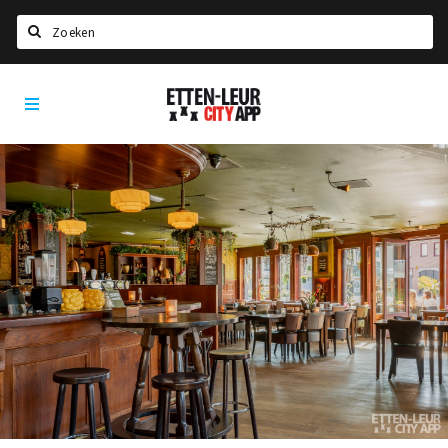
Zoeken
Etten-
Home
Leur
City
Agenda
App
Deals
Party pics
Nieuws, interviews & blogs
Eten
Drinken
Slapen
Recreatief
Winkels