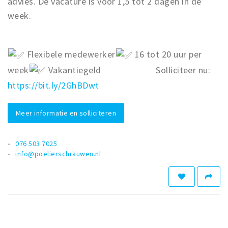
advies. De vacature is voor 1,5 tot 2 dagen in de
week.
Flexibele medewerker
16 tot 20 uur per
week
Vakantiegeld Solliciteer nu:
https://bit.ly/2GhBDwt
Meer informatie en solliciteren
076 503 7025
info@poelierschrauwen.nl