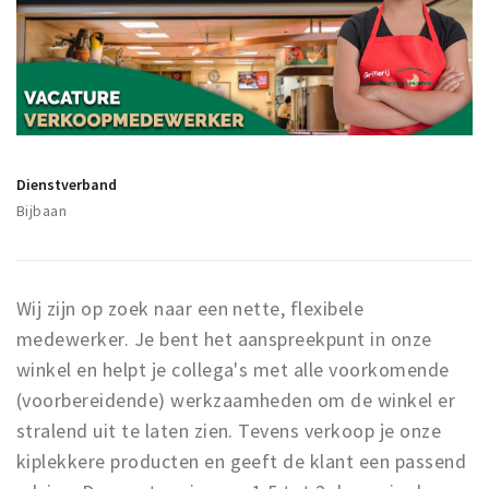
Winkelgebieden
Parkeren
Bezienswaardigheden
Musea, theaters & podia
Dienstverband
Uitjes & activiteiten
Bijbaan
Toeristische routes
Natuurgebieden
Baroniepoorten
Wij zijn op zoek naar een nette, flexibele
Sport
medewerker. Je bent het aanspreekpunt in onze
winkel en helpt je collega's met alle voorkomende
Andere City Apps
(voorbereidende) werkzaamheden om de winkel er
stralend uit te laten zien. Tevens verkoop je onze
kiplekkere producten en geeft de klant een passend
Inloggen