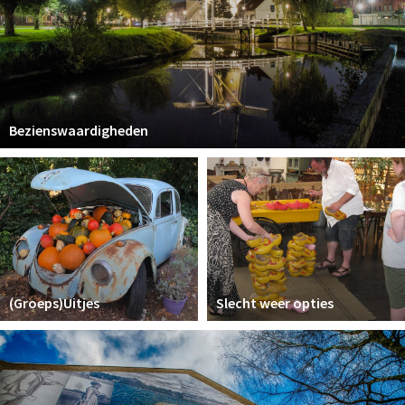
Bezienswaardigheden
(Groeps)Uitjes
Slecht weer opties