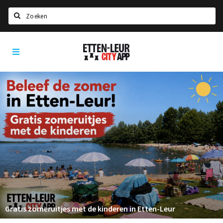
Zoeken
Etten-
Home
Leur
City
Agenda
App
Deals
Party pics
Nieuws, interviews & blogs
Eten
Drinken
Slapen
Recreatief
Gratis zomeruitjes met de kinderen in Etten-Leur
Winkels