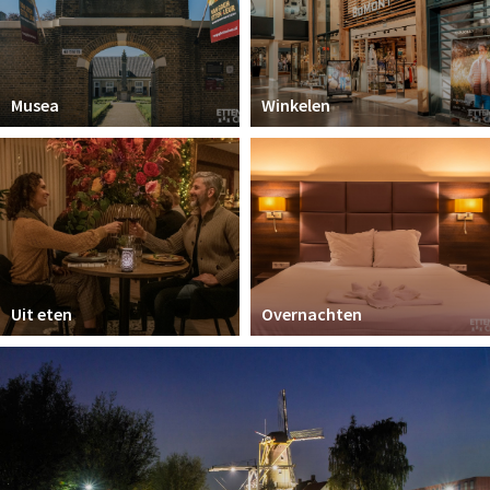
Musea
Winkelen
Uit eten
Overnachten