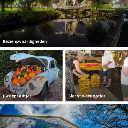
Bezienswaardigheden
(Groeps)Uitjes
Slecht weer opties