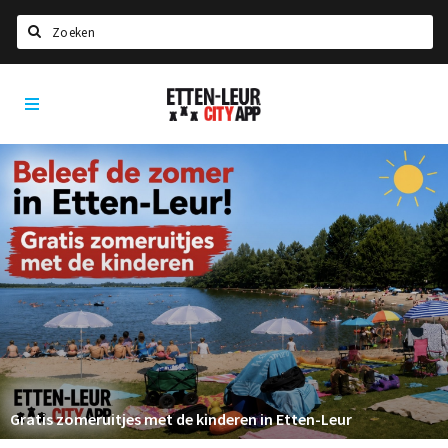
Zoeken
Etten-
Home
Leur
City
Agenda
App
Deals
Party pics
Nieuws, interviews & blogs
Eten
Drinken
Slapen
Recreatief
Gratis zomeruitjes met de kinderen in Etten-Leur
Winkels