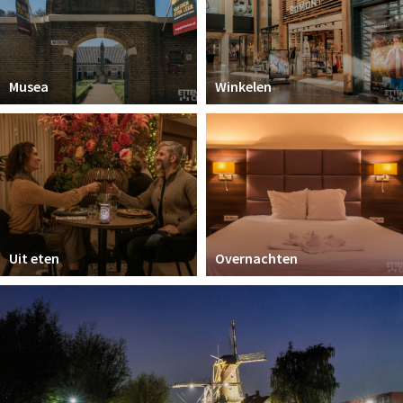
Musea
Winkelen
Uit eten
Overnachten