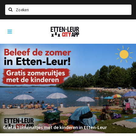
Zoeken
Etten-
Home
Leur
City
Agenda
App
Deals
Party pics
Nieuws, interviews & blogs
Eten
Drinken
Slapen
Recreatief
Gratis zomeruitjes met de kinderen in Etten-Leur
Winkels