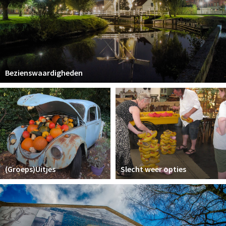
Bezienswaardigheden
(Groeps)Uitjes
Slecht weer opties