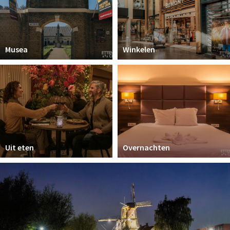
Musea
Winkelen
Uit eten
Overnachten