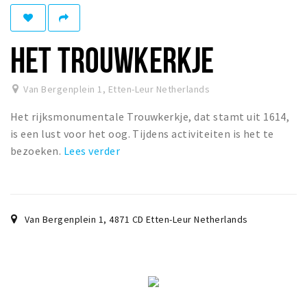
Winkelgebieden
Parkeren
HET TROUWKERKJE
Bezienswaardigheden
Van Bergenplein 1
,
Etten-Leur Netherlands
Musea, theaters & podia
Het rijksmonumentale Trouwkerkje, dat stamt uit 1614,
Uitjes & activiteiten
is een lust voor het oog. Tijdens activiteiten is het te
Toeristische routes
bezoeken.
Lees verder
Natuurgebieden
Baroniepoorten
Sport
Van Bergenplein 1
,
4871 CD
Etten-Leur Netherlands
Andere City Apps
Inloggen