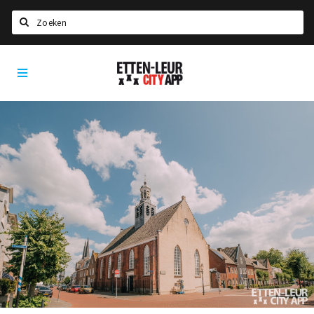
Zoeken
Etten-
Home
Leur
City
Agenda
App
Deals
Party pics
Nieuws, interviews & blogs
Eten
Drinken
Slapen
Recreatief
Winkels