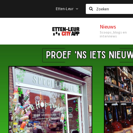
Etten-Leur
Zoeken
Nieuws
Etten-
Scoops, blogs en
Leur
interviews