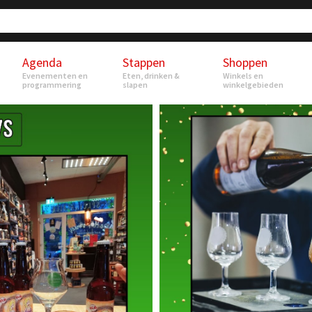
Agenda
Stappen
Shoppen
Evenementen en
Eten, drinken &
Winkels en
programmering
slapen
winkelgebieden