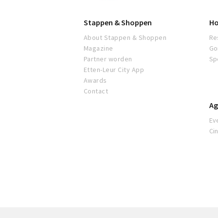
Stappen & Shoppen
Ho
About Stappen & Shoppen
Re
Magazine
Go
Partner worden
Sp
Etten-Leur City App
Awards
Contact
Ag
Ev
Ci