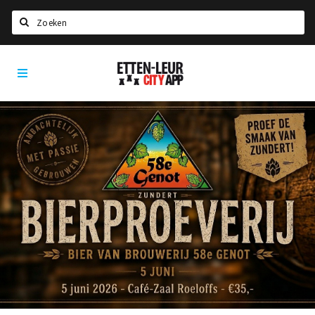
Zoeken
Etten-
Home
Leur
City
Agenda
App
Deals
Party pics
Nieuws, interviews & blogs
Eten
Drinken
Slapen
Recreatief
Winkels