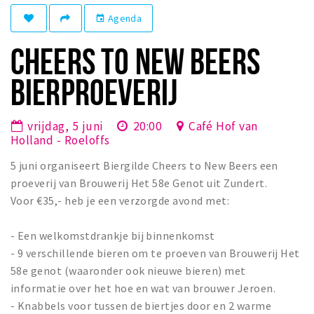
Winkelgebieden
Agenda
event
Parkeren
CHEERS TO NEW BEERS
Bezienswaardigheden
BIERPROEVERIJ
Musea, theaters & podia
Uitjes & activiteiten
vrijdag, 5 juni
20:00
Café Hof van
Holland - Roeloffs
Toeristische routes
5 juni organiseert Biergilde Cheers to New Beers een
Natuurgebieden
proeverij van Brouwerij Het 58e Genot uit Zundert.
Baroniepoorten
Voor €35,- heb je een verzorgde avond met:
Sport
- Een welkomstdrankje bij binnenkomst
Andere City Apps
- 9 verschillende bieren om te proeven van Brouwerij Het
58e genot (waaronder ook nieuwe bieren) met
informatie over het hoe en wat van brouwer Jeroen.
Inloggen
- Knabbels voor tussen de biertjes door en 2 warme