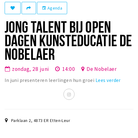
Winkelgebieden
Agenda
event
Parkeren
JONG TALENT BIJ OPEN
Bezienswaardigheden
DAGEN KUNSTEDUCATIE DE
Musea, theaters & podia
NOBELAER
Uitjes & activiteiten
Toeristische routes
zondag, 28 juni
14:00
De Nobelaer
Natuurgebieden
In juni presenteren leerlingen hun groei
Lees verder
Baroniepoorten
Sport
Andere City Apps
Parklaan 2
,
4873 ER
Etten-Leur
Inloggen