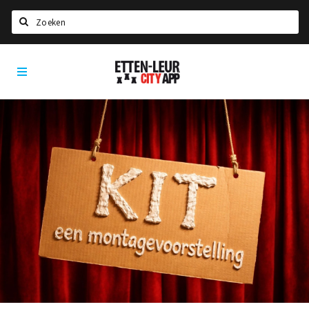
Zoeken
Etten-
Home
Leur
City
Agenda
App
Deals
Party pics
Nieuws, interviews & blogs
Eten
Drinken
Slapen
Recreatief
Winkels