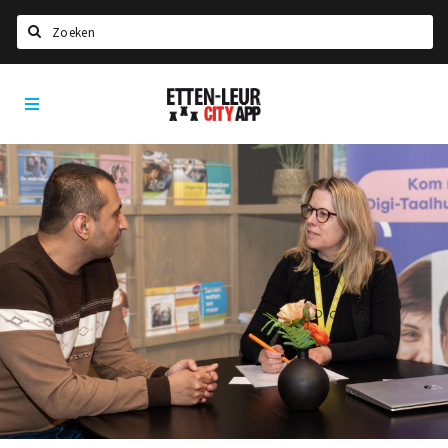
Zoeken
Etten-
Home
Leur
City
Agenda
App
Deals
Party pics
Nieuws, interviews & blogs
Eten
Drinken
Slapen
Recreatief
Winkels