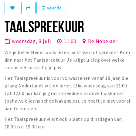
Winkelgebieden
Agenda
event
Parkeren
TAALSPREEKUUR
Bezienswaardigheden
woensdag, 8 juli
11:00
De Nobelaer
Musea, theaters & podia
Wil je beter Nederlands lezen, schrijven of spreken? Kom
Uitjes & activiteiten
dan naar het Taalspreekuur. Je krijgt uitleg over welke
Toeristische routes
cursus het beste bij je past.
Natuurgebieden
Het Taalspreekuur is voor volwassenen vanaf 18 jaar, die
Baroniepoorten
graag Nederlands willen leren. Elke woensdag van 11:00
Sport
tot 12:00 uur kan je gratis meedoen in onze huiskamer
(behalve tijdens schoolvakanties). Je hoeft je niet vooraf
Andere City Apps
aan te melden.
Het Taalspreekuur vindt ook plaats op dinsdagen van
18:00 tot 19:30 uur.
Inloggen