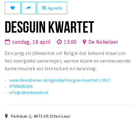
Winkelgebieden
Agenda
event
Parkeren
DESGUIN KWARTET
Bezienswaardigheden
zondag, 18 april
15:00
De Nobelaer
Musea, theaters & podia
Een jong strijkkwartet uit België dat bekend staat om
Uitjes & activiteiten
het energieke samenspel, warme klank en vernieuwende
Toeristische routes
kamermuziek vol intensiteit en beleving.
Natuurgebieden
www.denobelaer.nl/agenda/desguin-kwartet-13817
Baroniepoorten
0765045200
info@denobelaer.nl
Sport
Andere City Apps
Parklaan 2
,
4873 ER
Etten-Leur
Inloggen