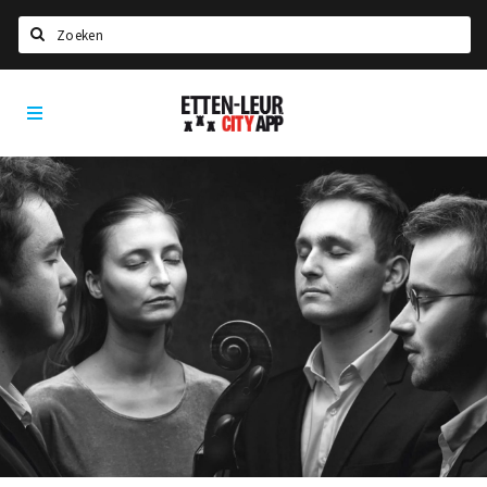
Zoeken
Etten-
Home
Leur
City
Agenda
App
Deals
Party pics
Nieuws, interviews & blogs
Eten
Drinken
Slapen
Recreatief
Winkels