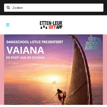
Zoeken
Etten-
Home
Leur
City
Agenda
App
Deals
Party pics
Nieuws, interviews & blogs
Eten
Drinken
Slapen
Recreatief
Winkels