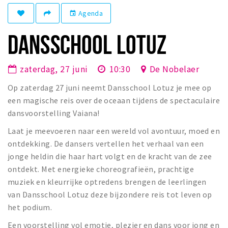
Winkelgebieden
Agenda
event
Parkeren
DANSSCHOOL LOTUZ
Bezienswaardigheden
zaterdag, 27 juni
10:30
De Nobelaer
Musea, theaters & podia
Op zaterdag 27 juni neemt Dansschool Lotuz je mee op
Uitjes & activiteiten
een magische reis over de oceaan tijdens de spectaculaire
Toeristische routes
dansvoorstelling Vaiana!
Natuurgebieden
Laat je meevoeren naar een wereld vol avontuur, moed en
Baroniepoorten
ontdekking. De dansers vertellen het verhaal van een
Sport
jonge heldin die haar hart volgt en de kracht van de zee
ontdekt. Met energieke choreografieën, prachtige
Andere City Apps
muziek en kleurrijke optredens brengen de leerlingen
van Dansschool Lotuz deze bijzondere reis tot leven op
het podium.
Inloggen
Een voorstelling vol emotie, plezier en dans voor jong en