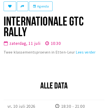
Winkelgebieden
Agenda
event
Parkeren
INTERNATIONALE GTC
Bezienswaardigheden
RALLY
Musea, theaters & podia
Uitjes & activiteiten
zaterdag, 11 juli
10:30
Toeristische routes
Twee klassementsproeven in Etten-Leur
Lees verder
Natuurgebieden
Baroniepoorten
Sport
ALLE DATA
Andere City Apps
Inloggen
vr, 10 juli 2026
18:30 - 21:00