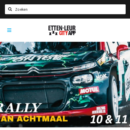
Zoeken
Etten-
Home
Leur
City
Agenda
App
Deals
Party pics
Nieuws, interviews & blogs
Eten
Drinken
Slapen
Recreatief
Winkels