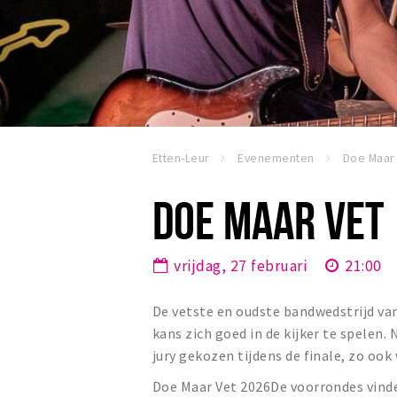
Etten-Leur
Evenementen
Doe Maar
DOE MAAR VET
vrijdag, 27 februari
21:00
De vetste en oudste bandwedstrijd va
kans zich goed in de kijker te spelen
jury gekozen tijdens de finale, zo ook
Doe Maar Vet 2026De voorrondes vinden