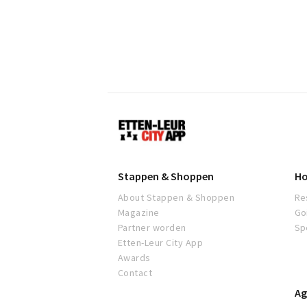
Etten-
Leur
Stappen & Shoppen
Ho
About Stappen & Shoppen
Re
Magazine
Go
Partner worden
Sp
Etten-Leur City App
Awards
Contact
Ag