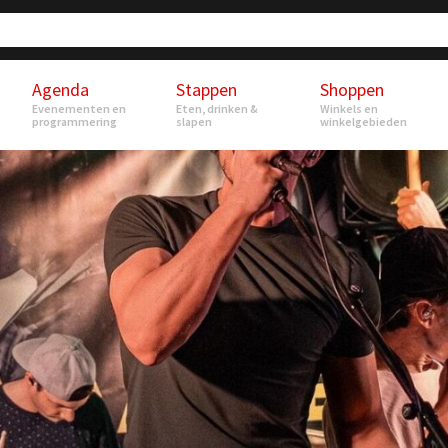
Agenda
Stappen
Shoppen
Evenementen en
Eten, drinken &
Winkels en
programmering
slapen
winkelgebieden