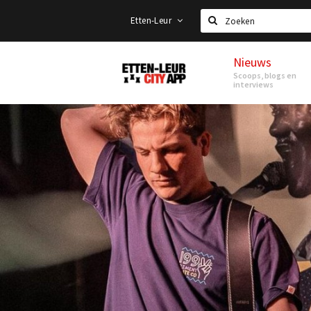
Etten-Leur
Zoeken
Nieuws
Etten-
Scoops, blogs en
Leur
interviews