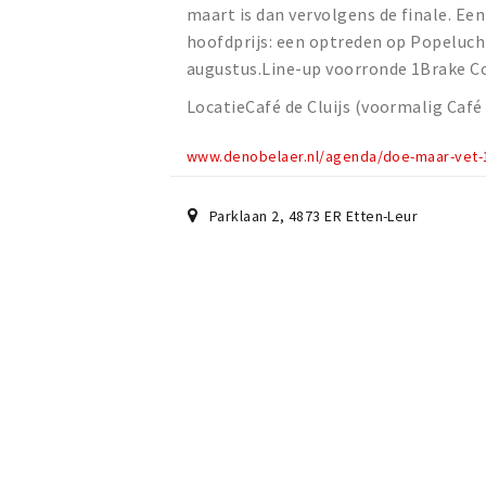
maart is dan vervolgens de finale. Een
hoofdprijs: een optreden op Popeluch
augustus.Line-up voorronde 1Brake C
LocatieCafé de Cluijs (voormalig Café
www.denobelaer.nl/agenda/doe-maar-vet-
Parklaan 2
,
4873 ER
Etten-Leur