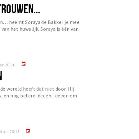
 TROUWEN...
wen… neemt Soraya de Bakker je mee
 van het huwelijk. Soraya is één van
e trouwambtenaren. N...
event
er 20:30
N
de wereld heeft dat niet door. Hij
s, en nog betere ideeën. Ideeën om
alleen doet de wer...
event
mber 20:15