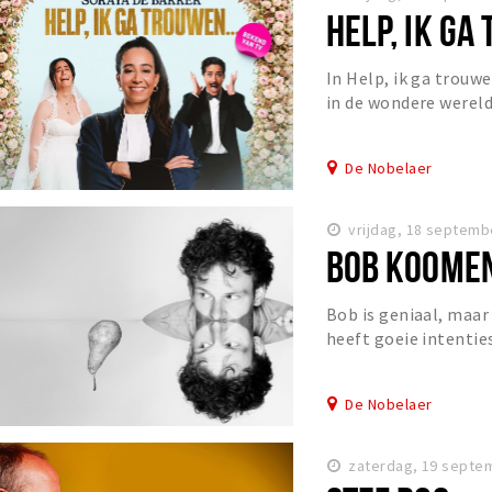
HELP, IK GA
In Help, ik ga trou
in de wondere wereld
Nederlands bekendst
De Nobelaer
vrijdag, 18 septemb
BOB KOOME
Bob is geniaal, maar 
heeft goeie intentie
de wereld te helpen, 
De Nobelaer
zaterdag, 19 septe