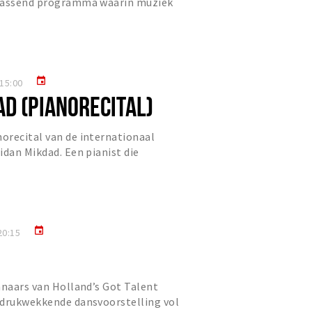
rrassend programma waarin muziek
peelse en onverwachte wi...
event
15:00
D (PIANORECITAL)
orecital van de internationaal
idan Mikdad. Een pianist die
klank. Mijn expressieve spel e...
event
20:15
nnaars van Holland’s Got Talent
ndrukwekkende dansvoorstelling vol