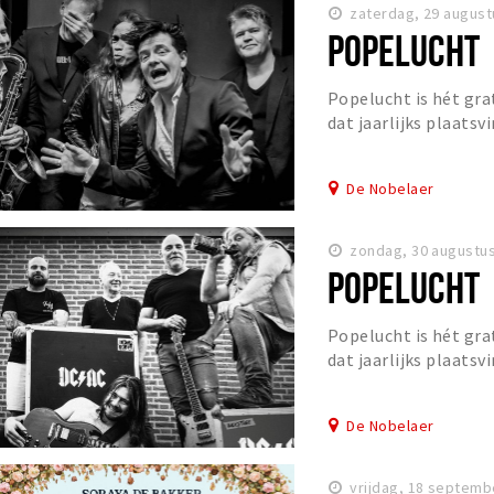
zaterdag, 29 august
POPELUCHT
Popelucht is hét gra
dat jaarlijks plaatsv
van augustus in het 
Popelucht lo...
De Nobelaer
zondag, 30 augustus
POPELUCHT
Popelucht is hét gra
dat jaarlijks plaatsv
van augustus in het 
Popelucht lo...
De Nobelaer
vrijdag, 18 septemb