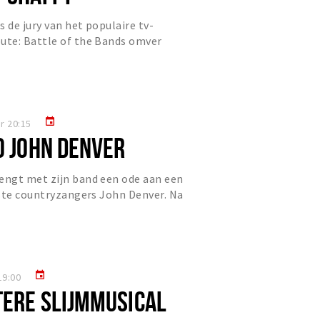
 de jury van het populaire tv-
te: Battle of the Bands omver
an Laat Me. Zijn optreden raa...
event
r 20:15
O JOHN DENVER
ngt met zijn band een ode aan een
ste countryzangers John Denver. Na
an Thank God I’m a Cou...
event
19:00
TERE SLIJMMUSICAL