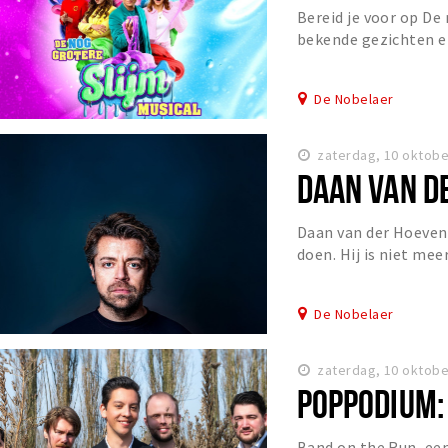
Bereid je voor op De
bekende gezichten en
herkenning vol humor
De Nobelaer
zaterdag, 10 oktobe
DAAN VAN D
Daan van der Hoeven 
doen. Hij is niet mee
zowaar zijn bed uit en
De Nobelaer
zaterdag, 10 oktobe
POPPODIUM:
Band on the Run, een