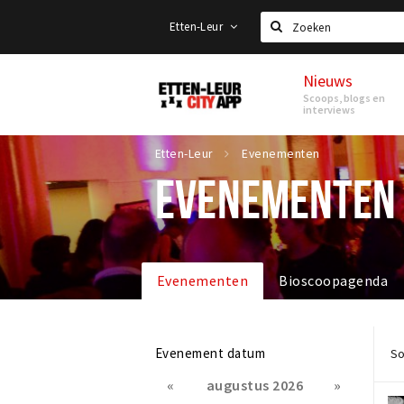
Etten-Leur
Zoeken
Nieuws
Etten-
Scoops, blogs en
Leur
interviews
Etten-Leur
Evenementen
EVENEMENTEN
Evenementen
Bioscoopagenda
Evenement datum
So
«
augustus 2026
»