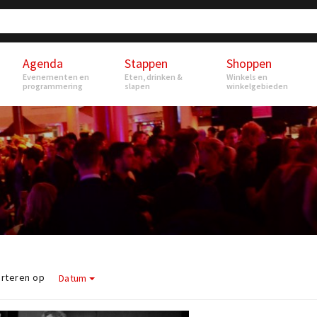
Agenda
Stappen
Shoppen
Evenementen en
Eten, drinken &
Winkels en
programmering
slapen
winkelgebieden
rteren op
Datum