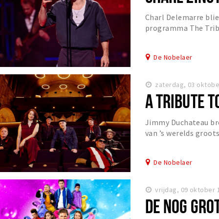
Charl Delemarre blies
programma The Tribu
met zijn vertolking v
De Nobelaer
zaterdag, 03 oktobe
A TRIBUTE T
Jimmy Duchateau bre
van ’s werelds groot
het eerdere succes v
De Nobelaer
vrijdag, 09 oktober 
DE NOG GRO