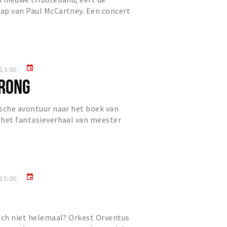
ap van Paul McCartney. Een concert
muzikanten die gezamenlijk d...
event
13:00
RONG
sche avontuur naar het boek van
 het fantasieverhaal van meester
erkelijkheid wordt.…
event
15:00
och niet helemaal? Orkest Orventus