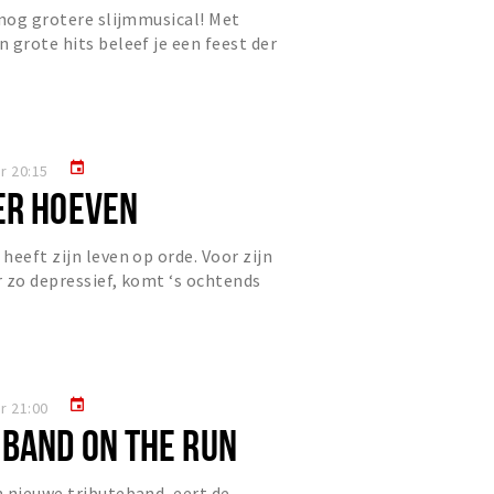
 nog grotere slijmmusical! Met
 grote hits beleef je een feest der
, dans en natuurlijk… s...
event
r 20:15
ER HOEVEN
heeft zijn leven op orde. Voor zijn
r zo depressief, komt ‘s ochtends
 schijnt zo nu en...
event
r 21:00
 BAND ON THE RUN
 nieuwe tributeband, eert de