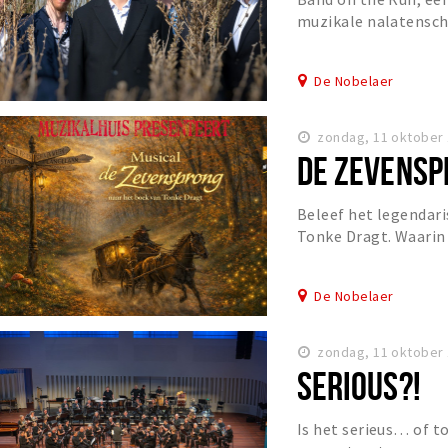
muzikale nalatensch
met gepassioneerde 
De Nobelaer
zondag, 11 oktober 
DE ZEVENSP
Beleef het legendari
Tonke Dragt. Waarin
Frans van der Steg w
De Nobelaer
zondag, 11 oktober 
SERIOUS?!
Is het serieus… of t