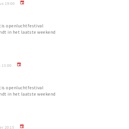
event
us 19:00
tis openluchtfestival
indt in het laatste weekend
Oderkerkpark. In 2026 gaat
event
 13:00
tis openluchtfestival
indt in het laatste weekend
Oderkerkpark. In 2026 gaat
event
er 20:15