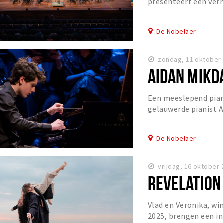
presenteert een ve
en humor elkaar op s
De Nobelaer
zondag, 11 oktober 
AIDAN MIKDA
Een meeslepend pian
gelauwerde pianist A
verhalen vertelt met 
De Nobelaer
vrijdag, 16 oktober 
REVELATION
Vlad en Veronika, wi
2025, brengen een i