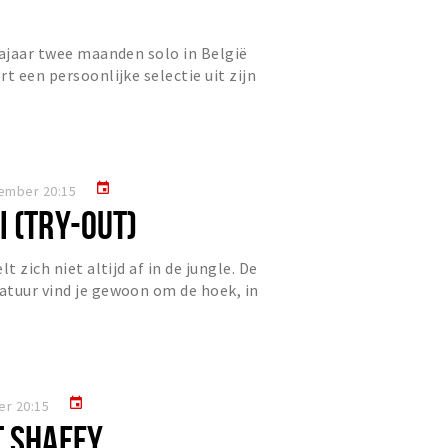
najaar twee maanden solo in België
t een persoonlijke selectie uit zijn
oor het publiek....
event
ember 20:15
 (TRY-OUT)
t zich niet altijd af in de jungle. De
atuur vind je gewoon om de hoek, in
 balkon. Bio...
event
er 20:15
T SHAFFY