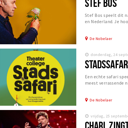
STEF BOS
Stef Bos speelt dit 
en Nederland. Je hoor
repertoire, gekozen d
De Nobelaer
donderdag, 24 sept
STADSSAFARI
Een echte safari speel
meest verrassende n
je achtertuin of op je
De Nobelaer
vrijdag, 25 septemb
CHARL ZING