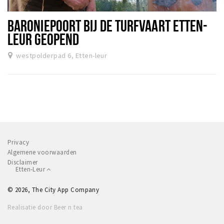
Winkelgebieden
BARONIEPOORT BIJ DE TURFVAART ETTEN-
Parkeren
LEUR GEOPEND
Bezienswaardigheden
westpolderpad 6, Etten-leur
Musea, theaters & podia
Uitjes & activiteiten
Toeristische routes
Natuurgebieden
Baroniepoorten
Privacy
Sport
Algemene voorwaarden
Disclaimer
Etten-Leur
Andere City Apps
© 2026, The City App Company
Realisatie door Beer n tea
Inloggen