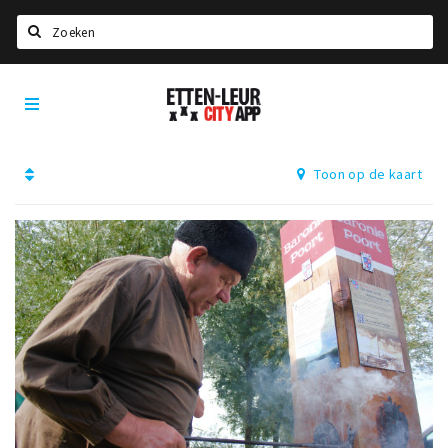
Zoeken
Etten-
Home
Leur
City
Agenda
App
Toon op de kaart
Deals
Party pics
Nieuws, interviews & blogs
Eten
Drinken
Slapen
Recreatief
Winkels