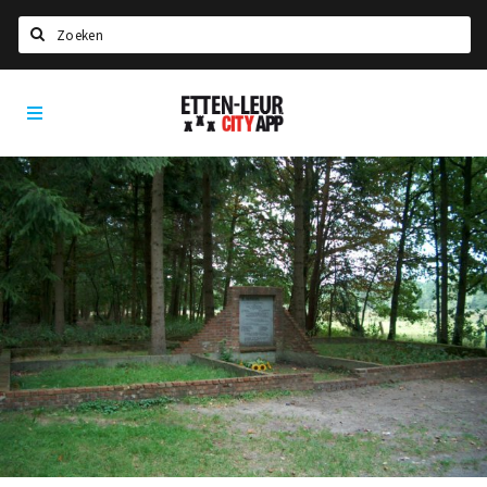
Zoeken
Etten-
Home
Leur
City
Agenda
App
Deals
Party pics
Nieuws, interviews & blogs
Eten
Drinken
Slapen
Recreatief
Winkels