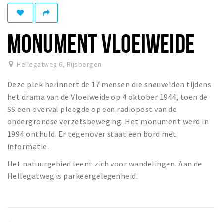
Winkelgebieden
Parkeren
MONUMENT VLOEIWEIDE
Bezienswaardigheden
Hellegatweg 6
,
Rijsbergen
Musea, theaters & podia
Deze plek herinnert de 17 mensen die sneuvelden tijdens
Uitjes & activiteiten
het drama van de Vloeiweide op 4 oktober 1944, toen de
Toeristische routes
SS een overval pleegde op een radiopost van de
Natuurgebieden
ondergrondse verzetsbeweging. Het monument werd in
1994 onthuld. Er tegenover staat een bord met
Baroniepoorten
informatie.
Sport
Het natuurgebied leent zich voor wandelingen. Aan de
Andere City Apps
Hellegatweg is parkeergelegenheid.
Inloggen