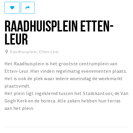
Winkelgebieden
Parkeren
RAADHUISPLEIN ETTEN-
Bezienswaardigheden
LEUR
Musea, theaters & podia
Uitjes & activiteiten
Raadhuisplein
,
Etten-Leur
Toeristische routes
Het Raadhuisplein is het grootste centrumplein van
Natuurgebieden
Etten-Leur. Hier vinden regelmatig evenementen plaats.
Het is ook de plek waar iedere woensdag de weekmarkt
Baroniepoorten
plaatsvindt.
Sport
Het plein ligt ingeklemd tussen het Stadskantoor, de Van
Gogh Kerk en de horeca. Alle zaken hebben hun terras
Andere City Apps
aan het plein.
Inloggen