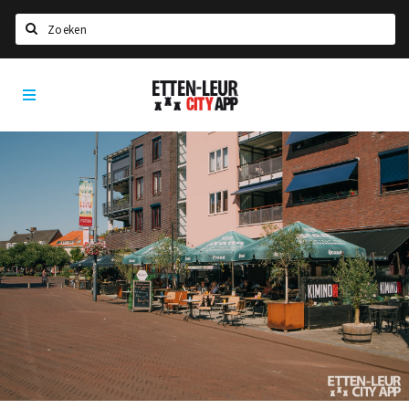
Zoeken
Etten-
Home
Leur
City
Agenda
App
Deals
Party pics
Nieuws, interviews & blogs
Eten
Drinken
Slapen
Recreatief
Winkels