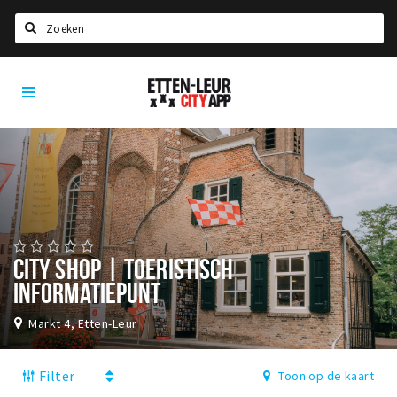
Zoeken
Etten-
Home
Leur
City
Agenda
App
Deals
Party pics
Nieuws, interviews & blogs
Eten
CITY SHOP | TOERISTISCH
INFORMATIEPUNT
Drinken
Slapen
Markt 4, Etten-Leur
Recreatief
Filter
Toon op de kaart
Winkels