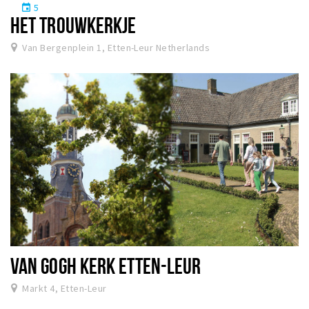
5
event
HET TROUWKERKJE
Van Bergenplein 1, Etten-Leur Netherlands
VAN GOGH KERK ETTEN-LEUR
Markt 4, Etten-Leur