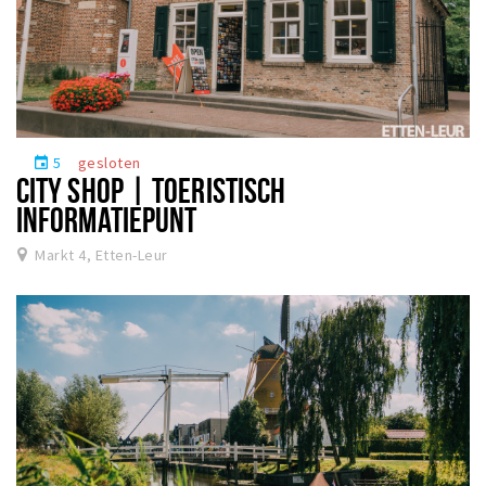
5
gesloten
event
CITY SHOP | TOERISTISCH
INFORMATIEPUNT
Markt 4, Etten-Leur