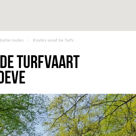
tische routes
Routes vanaf De Turfvaart en Menmoerhoeve
 DE TURFVAART
OEVE