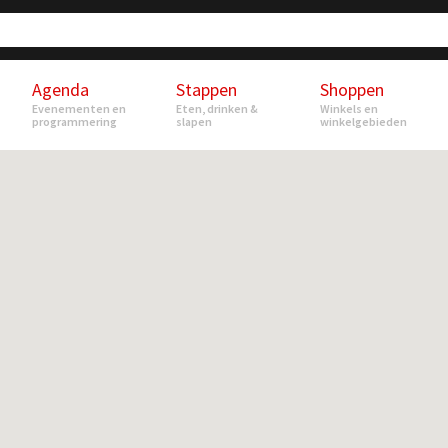
Agenda
Stappen
Shoppen
Evenementen en
Eten, drinken &
Winkels en
programmering
slapen
winkelgebieden