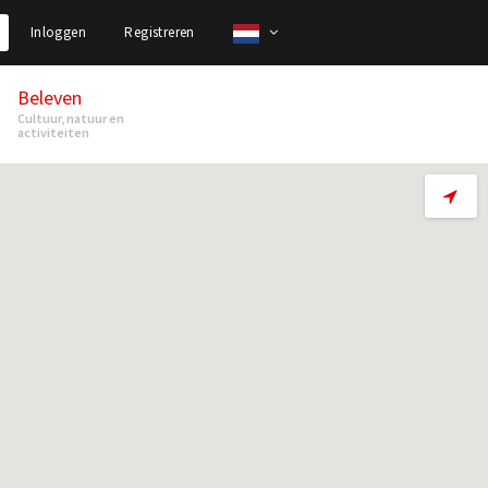
Inloggen
Registreren
Beleven
Cultuur, natuur en
activiteiten