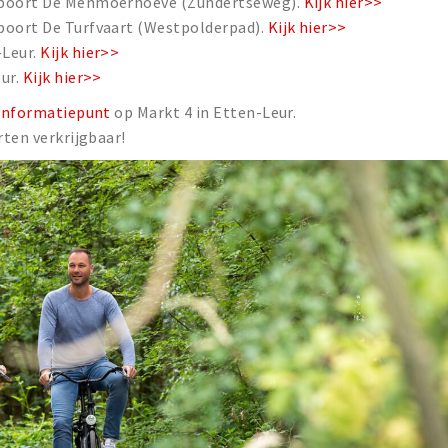
iepoort De Menmoerhoeve (Zundertseweg).
Kijk hier>>
poort De Turfvaart (Westpolderpad).
Kijk hier>>
-Leur.
Kijk hier>>
eur.
Kijk hier>>
 Informatiepunt
op Markt 4 in Etten-Leur.
rten verkrijgbaar!