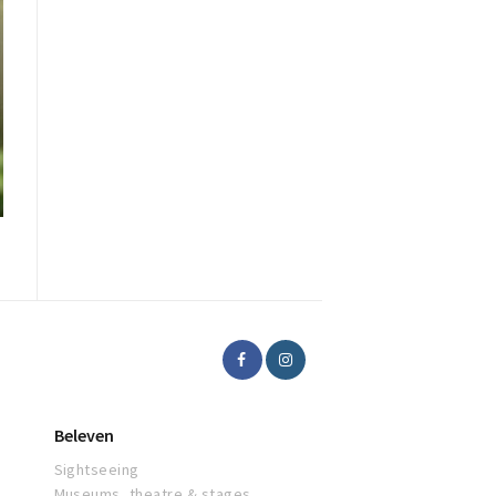
Beleven
Sightseeing
Museums, theatre & stages