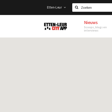
Etten-Leur
Zoeken
Nieuws
Etten-
Scoops, blogs en
Leur
interviews