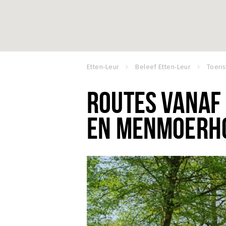
Etten-Leur
Beleef Etten-Leur
Toeris
ROUTES VANAF
EN MENMOERH