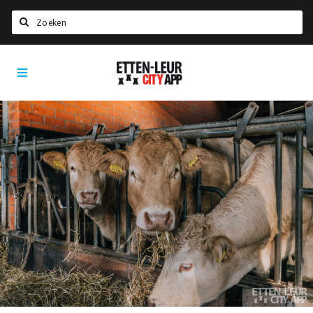
Zoeken
Etten-
Home
Leur
City
Agenda
App
Deals
Party pics
Nieuws, interviews & blogs
Eten
Drinken
Slapen
Recreatief
Winkels