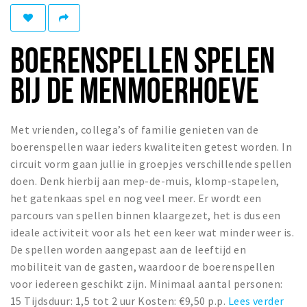
Winkelgebieden
Parkeren
BOERENSPELLEN SPELEN
Bezienswaardigheden
BIJ DE MENMOERHOEVE
Musea, theaters & podia
Uitjes & activiteiten
Met vrienden, collega’s of familie genieten van de
Toeristische routes
boerenspellen waar ieders kwaliteiten getest worden. In
Natuurgebieden
circuit vorm gaan jullie in groepjes verschillende spellen
doen. Denk hierbij aan mep-de-muis, klomp-stapelen,
Baroniepoorten
het gatenkaas spel en nog veel meer. Er wordt een
Sport
parcours van spellen binnen klaargezet, het is dus een
ideale activiteit voor als het een keer wat minder weer is.
Andere City Apps
De spellen worden aangepast aan de leeftijd en
mobiliteit van de gasten, waardoor de boerenspellen
voor iedereen geschikt zijn. Minimaal aantal personen:
Inloggen
15 Tijdsduur: 1,5 tot 2 uur Kosten: €9,50 p.p.
Lees verder