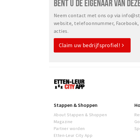
BENT U DE EIGENAAR VAN DEZ
Neem contact met ons op via info@sta
website, telefoonnummer, Facebook, o
acties.
Claim uw bedrijfsprofiel!
Etten-
Leur
Stappen & Shoppen
Ho
About Stappen & Shoppen
Re
Magazine
Go
Partner worden
Sp
Etten-Leur City App