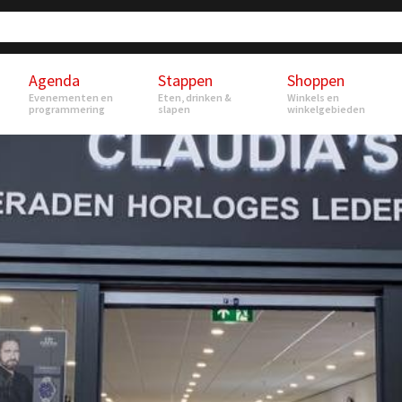
Agenda
Stappen
Shoppen
Evenementen en
Eten, drinken &
Winkels en
programmering
slapen
winkelgebieden