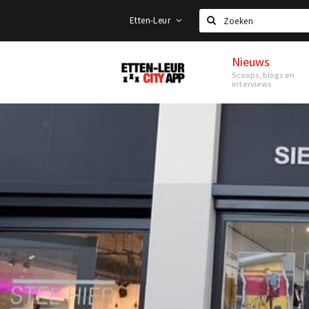
Etten-Leur
Zoeken
Nieuws
Etten-
Scoops, blogs en
Leur
interviews