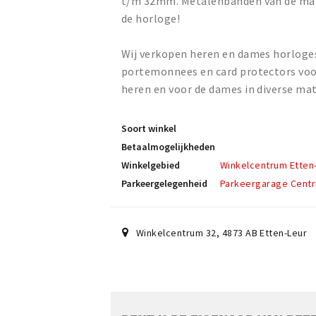
t/m 32mm. Metalenbanden van de ma
de horloge!
Wij verkopen heren en dames horloges,
portemonnees en card protectors voor
heren en voor de dames in diverse ma
Soort winkel
Betaalmogelijkheden
Winkelgebied
Winkelcentrum Etten
Parkeergelegenheid
Parkeergarage Cent
Winkelcentrum 32
,
4873 AB
Etten-Leur