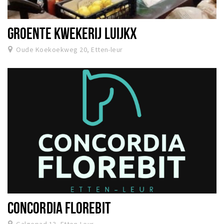
GROENTE KWEKERIJ LUIJKX
Oude Koekoekweg 20, Etten-leur
CONCORDIA FLOREBIT
Galgepad 13, Etten-Leur