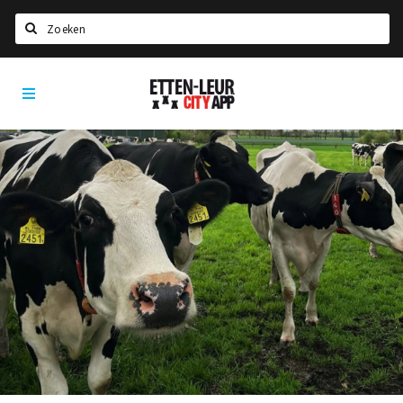
Zoeken
Etten-
Home
Leur
City
Agenda
App
Deals
Party pics
Nieuws, interviews & blogs
Eten
Drinken
Slapen
Recreatief
Winkels