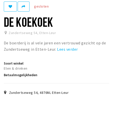
gesloten
Winkelgebieden
Parkeren
DE KOEKOEK
Bezienswaardigheden
Zundertseweg 54
,
Etten-Leur
Musea, theaters & podia
De boerderij is al vele jaren een vertrouwd gezicht op de
Uitjes & activiteiten
Zundertseweg in Etten-Leur.
Lees verder
Toeristische routes
Natuurgebieden
Soort winkel
Baroniepoorten
Eten & drinken
Betaalmogelijkheden
Sport
Andere City Apps
Zundertseweg 54
,
4876NL
Etten-Leur
Inloggen