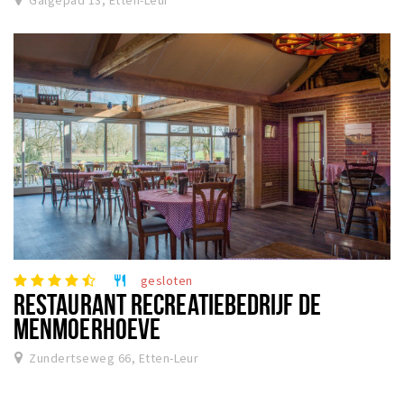
gesloten
restaurant
RESTAURANT RECREATIEBEDRIJF DE
MENMOERHOEVE
Zundertseweg 66, Etten-Leur