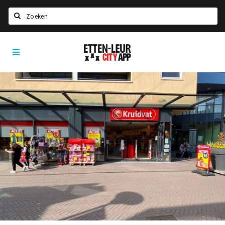
Zoeken
Etten-
Home
Leur
City
Agenda
App
Deals
Party pics
Nieuws, interviews & blogs
Eten
Drinken
Slapen
Recreatief
Winkels