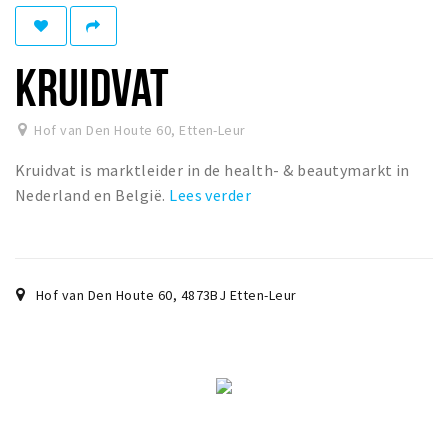
Winkelgebieden
Parkeren
KRUIDVAT
Bezienswaardigheden
Hof van Den Houte 60
,
Etten-Leur
Musea, theaters & podia
Kruidvat is marktleider in de health- & beautymarkt in
Uitjes & activiteiten
Nederland en België.
Lees verder
Toeristische routes
Natuurgebieden
Baroniepoorten
Hof van Den Houte 60
,
4873BJ
Etten-Leur
Sport
Andere City Apps
Inloggen