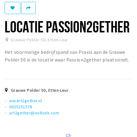
Winkelgebieden
Parkeren
LOCATIE PASSION2GETHER
Bezienswaardigheden
Grauwe Polder 50
,
Etten-Leur
Musea, theaters & podia
Het voormalige bedrijfspand van Praxis aan de Grauwe
Uitjes & activiteiten
Polder 50 is de locatie waar Passion2gether plaatsvindt.
Toeristische routes
Natuurgebieden
Baroniepoorten
Grauwe Polder 50
,
Etten-Leur
Sport
ww.art2gether.nl
0625251578
Andere City Apps
art2gether@outlook.com
Inloggen