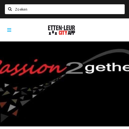
Zoeken
Etten-
Home
Leur
City
Agenda
App
Deals
Party pics
Nieuws, interviews & blogs
Eten
Drinken
Slapen
Recreatief
Winkels