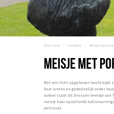
Etten-Leur
Locaties
Meisje met pop
MEISJE MET PO
Met een licht opgeheven hoofd kijkt ze
haar armen en gedeeltelijk onder haa
sokkel staat dit bronzen beeldje van 
meisje haar opvallende ballonvormige r
petticoat.