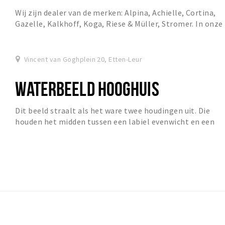
Wij zijn dealer van de merken: Alpina, Achielle, Cortina,
Gazelle, Kalkhoff, Koga, Riese & Müller, Stromer. In onze
showroom hebben wij altijd een rui...
Vincent van Goghplein 20, Etten-Leur
WATERBEELD HOOGHUIS
Dit beeld straalt als het ware twee houdingen uit. Die
houden het midden tussen een labiel evenwicht en een
elegant gebaar. Het bronzen beeld bestaat...