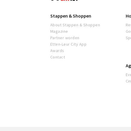
Stappen & Shoppen
Ho
About Stappen & Shoppen
Re
Magazine
Go
Partner worden
Sp
Etten-Leur City App
Awards
Contact
Ag
Ev
Ci