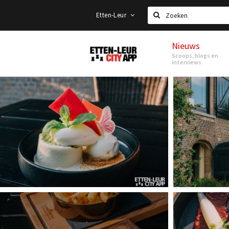
Etten-Leur
Zoeken
Nieuws
Etten-
Scoops, blogs en
Leur
interviews