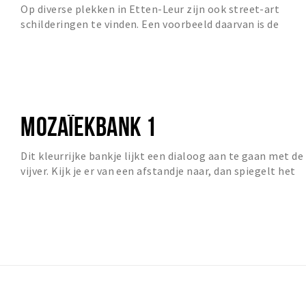
Op diverse plekken in Etten-Leur zijn ook street-art
schilderingen te vinden. Een voorbeeld daarvan is de
fietserstunnel die de wijken Hoge Neerstraat...
MOZAÏEKBANK 1
Dit kleurrijke bankje lijkt een dialoog aan te gaan met de
vijver. Kijk je er van een afstandje naar, dan spiegelt het
bankje zich in het water. Het i...