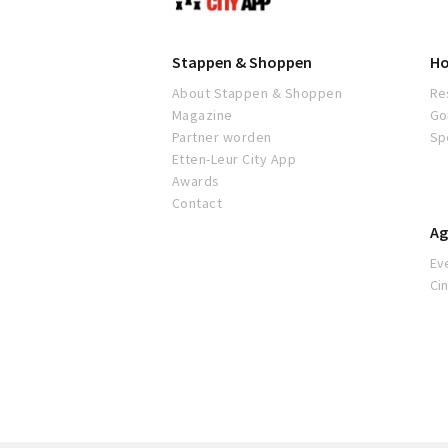
Leur
Stappen & Shoppen
Ho
About Stappen & Shoppen
Re
Magazine
Go
Partner worden
Sp
Etten-Leur City App
Awards
Contact
Ag
Ev
Ci