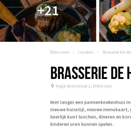
+21
Etten-Leur
Locaties
BRASSERIE DE 
Hoge Neerstraat 1
,
Etten-Leur
Niet langer een pannenkoekenhuis 
nieuwe huisstijl, nieuwe menukaart, 
heerlijk kunt lunchen, dineren en bor
kinderen uren kunnen spelen.