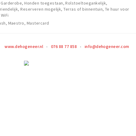
 Garderobe, Honden toegestaan, Rolstoeltoegankelijk,
vriendelijk, Reserveren mogelijk, Terras of binnentuin, Te huur voor
 WiFi
ash, Maestro, Mastercard
www.dehogeneer.nl
076 88 77 858
info@dehogeneer.com