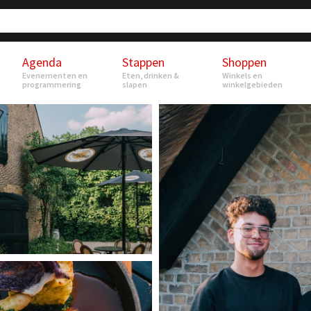
Agenda
Stappen
Shoppen
Evenementen en
Eten, drinken &
Winkels en
programmering
slapen
winkelgebieden