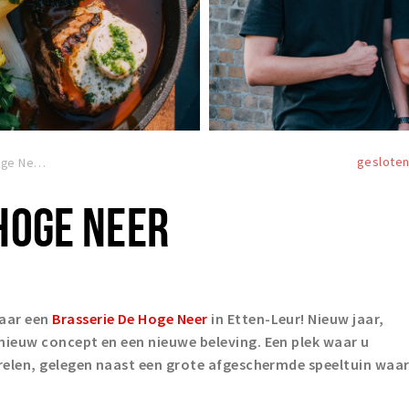
geslote
Brasserie De Hoge Neer
HOGE NEER
maar een
Brasserie De Hoge Neer
in Etten-Leur!
Nieuw jaar,
nieuw concept en een nieuwe beleving. Een plek waar u
relen, gelegen naast e
en grote afgeschermde speeltuin waa